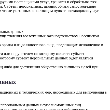
другими поставщиками услуг, хранится и обрабатывается
и. Субъект персональных данных обязан самостоятельно
м числе указанных в настоящем пункте поставщиков услуг.
альных данных.
осуществления возложенных законодательством Российской
го органа или должностного лица, подлежащих исполнению в
м или поручителем по которому является субъект
которому субъект персональных данных будет являться
лиц либо для достижения общественно значимых целей при
данных
изационных и технических мер, необходимых для выполнения в
 к персональным данным неуполномоченных лиц.
ием случаев, связанных с исполнением действующего