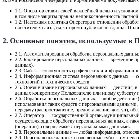
актами Российской Федерации и нормативными документами О
1.1. Оператор ставит своей важнейшей целью и условием
в том числе защиты прав на неприкосновенность частной
1.2. Настоящая политика Оператора в отношении обрабо
посетителях сайта, на котором опубликована данная Поли
2. Основные понятия, используемые в 
2.1. Автоматизированная обработка персональных данн
2.2. Блокирование персональных данных — временное пр
данных).
2.3. Сайт — совокупность графических и информационны
2.4. Информационная система персональных данных — с
технологий и технических средств.
2.5. Обезличивание персональных данных — действия, в
данных конкретному Пользователю или иному субъекту 
2.6. Обработка персональных данных — любое действие (
использования таких средств с персональными данными, в
передачу (распространение, предоставление, доступ), о
2.7. Оператор — государственный орган, муниципальный
осуществляющие обработку персональных данных, а такж
(операции), совершаемые с персональными данными.
2.8. Персональные данные — любая информация, относящая
2.9. Персональные данные, разрешенные субъектом перс