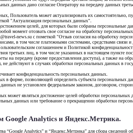
льных данных дано согласие Оператору на передачу данных треть
нных, Пользователь может актуализировать их самостоятельно, п
еткой "Актуализация персональных данных".
достижением целей, для которых были собраны персональные да
любой момент отозвать свое согласие на обработку персональны
@travel-news.su с пометкой "Отзыв согласия на обработку перс
рвисами, в том числе платежными системами, средствами связи и
Пользовательским соглашением и Политикой конфиденциальност
твия третьих лиц, в том числе указанных в настоящем пункте по
ты на передачу (кроме предоставления доступа), а также на обр
, не действуют в случаях обработки персональных данных в го
печивает конфиденциальность персональных данных.
ых в форме, позволяющей определить субъекта персональных дан
 данных не установлен федеральным законом, договором, сторон
ых может являться достижение целей обработки персональных да
альных данных или требование о прекращении обработки персон
 Google Analytics и Яндекс.Метрика.
тва “Google Analytics” и “Яндекс.Метрика” для сбора сведений о