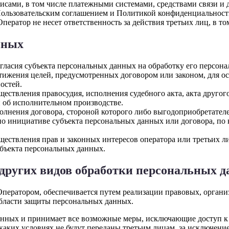
висами, в том числе платежными системами, средствами связи и 
Пользовательским соглашением и Политикой конфиденциальност
ератор не несет ответственность за действия третьих лиц, в то
нных
огласия субъекта персональных данных на обработку его персон
стижения целей, предусмотренных договором или законом, для 
остей.
ществления правосудия, исполнения судебного акта, акта друго
 об исполнительном производстве.
олнения договора, стороной которого либо выгодоприобретателе
по инициативе субъекта персональных данных или договора, по 
ществления прав и законных интересов оператора или третьих 
убъекта персональных данных.
и других видов обработки персональных 
Оператором, обеспечивается путем реализации правовых, орган
области защиты персональных данных.
 данных и принимает все возможные меры, исключающие доступ
 каких условиях не будут переданы третьим лицам, за исключен