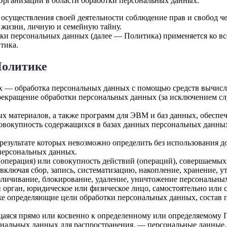
рганизации в области обработки персональных данных.
 осуществления своей деятельности соблюдение прав и свобод ч
 жизни, личную и семейную тайну.
тки персональных данных (далее — Политика) применяется ко в
тика.
Политике
ых — обработка персональных данных с помощью средств вычисл
екращение обработки персональных данных (за исключением слу
х материалов, а также программ для ЭВМ и баз данных, обеспеч
овокупность содержащихся в базах данных персональных данн
 результате которых невозможно определить без использовани
персональных данных.
операция) или совокупность действий (операций), совершаемых 
ключая сбор, запись, систематизацию, накопление, хранение, ут
безличивание, блокирование, удаление, уничтожение персональны
 орган, юридическое или физическое лицо, самостоятельно или
е определяющие цели обработки персональных данных, состав 
ся прямо или косвенно к определенному или определяемому Польз
ональных данных для распространения, — персональные данные,