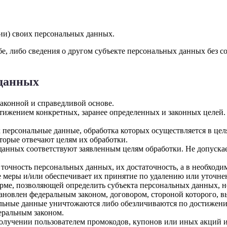
ии) своих персональных данных.
е, либо сведения о другом субъекте персональных данных без со
 данных
законной и справедливой основе.
тижением конкретных, заранее определенных и законных целей.
х персональные данные, обработка которых осуществляется в це
оторые отвечают целям их обработки.
данных соответствуют заявленным целям обработки. Не допуск
 точность персональных данных, их достаточность, а в необход
 меры и/или обеспечивает их принятие по удалению или уточн
рме, позволяющей определить субъекта персональных данных, н
ановлен федеральным законом, договором, стороной которого, 
ьные данные уничтожаются либо обезличиваются по достижении
еральным законом.
олучении пользователем промокодов, купонов или иных акций и